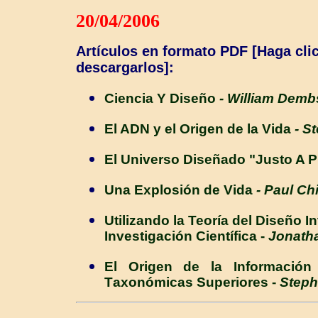
20/04/2006
Artículos en formato PDF [Haga clic
descargarlos]:
Ciencia Y Diseño
-
William Demb
El ADN y el Origen de la Vida
-
St
El Universo Diseñado "Justo A P
Una Explosión de Vida
- Paul Ch
Utilizando la Teoría del Diseño I
Investigación Científica
-
Jonath
El
O
rigen de la
I
nformació
T
axonómicas
S
uperiores
-
Steph