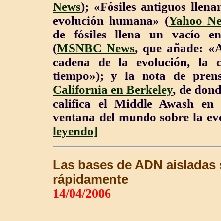
News
); «Fósiles antiguos llen
evolución humana» (
Yahoo N
de fósiles llena un vacío 
(
MSNBC News
, que añade:
«
A
cadena de la evolución, la c
tiempo
»
); y la nota de pre
California en Berkeley
, de don
califica el Middle Awash en
ventana del mundo sobre la e
leyendo]
Las bases de ADN aisladas 
rápidamente
14/04/2006